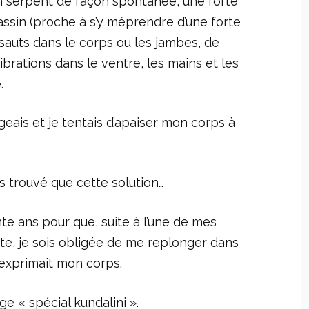
n serpent de façon spontanée, une forte
ssin (proche à s’y méprendre d’une forte
sauts dans le corps ou les jambes, de
brations dans le ventre, les mains et les
.
ngeais et je tentais d’apaiser mon corps à
is trouvé que cette solution…
ente ans pour que, suite à l’une de mes
te, je sois obligée de me replonger dans
u’exprimait mon corps.
e « spécial kundalini ».